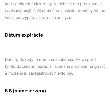
keď servis robí niekto iný, v technickom preukaze je
napísaný majiteľ. Skutočného vlastníka domény vieme
väčšinou vypátrať cez našu analýzu.
Dátum expirácie
Dátum, dokedy je doména zaplatená. Ak sa pred
týmto dátumom nepredĺži, doména prestane fungovať
a môže si ju zaregistrovať niekto iný.
NS (nameservery)