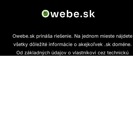
Owebe.sk prináša riešenie. Na jednom mieste nájdete
všetky dôležité informácie o akejkoľvek .sk doméne.
Od základných údajov o vlastníkovi cez technickú
kvalitu webu až po reálne hodnotenia ľudí, ktorí
stránku navštívili.
Kontakt
info@owebe.sk